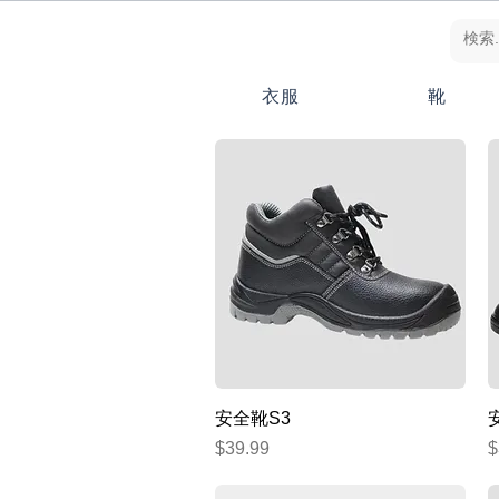
衣服
靴
クイックビュー
安全靴S3
価格
$39.99
$