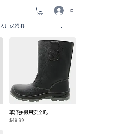
ログイン
人用保護具
:::
クイックビュー
革溶接機用安全靴
価格
$49.99