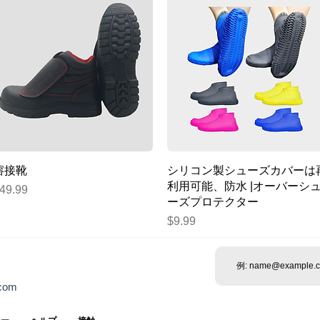
クイックビュー
クイックビュー
溶接靴
シリコン製シューズカバーは
利用可能、防水 |オーバーシ
価格
49.99
ーズプロテクター
価格
$9.99
.com