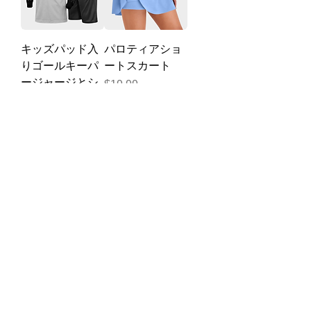
キッズパッド入
パロティアショ
りゴールキーパ
ートスカート
ージャージとシ
価格
$19.99
ョーツサッカー
キーパーユニフ
ォーム
セール価格
$17.99
より
男性ボディシェ
メンズボディー
イパー矯正姿勢
ビルタンクトッ
シャツ痩身ベル
プアスレチック