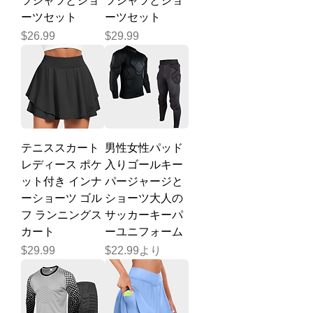
ツシャツとショ
ツシャツとショ
ーツセット
ーツセット
価格
価格
$26.99
$29.99
テニススカート
男性女性パッド
レディース ポケ
入りゴールキー
ット付き インナ
パージャージと
ーショーツ ゴル
ショーツ大人の
フ ランニングス
サッカーキーパ
カート
ーユニフォーム
価格
セール価格
$29.99
$22.99
より