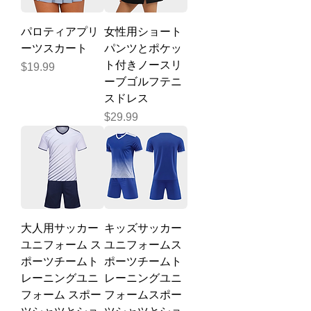
パロティアプリ
女性用ショート
ーツスカート
パンツとポケッ
ト付きノースリ
価格
$19.99
ーブゴルフテニ
スドレス
価格
$29.99
大人用サッカー
キッズサッカー
ユニフォーム ス
ユニフォームス
ポーツチームト
ポーツチームト
レーニングユニ
レーニングユニ
フォーム スポー
フォームスポー