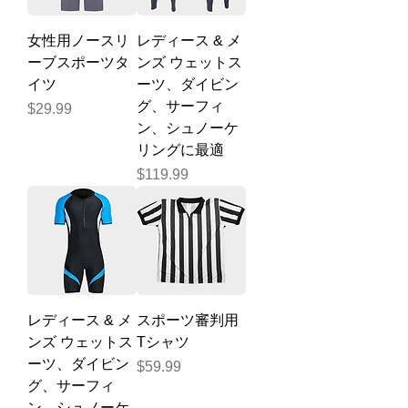
女性用ノースリ
レディース & メ
ーブスポーツタ
ンズ ウェットス
イツ
ーツ、ダイビン
グ、​​サーフィ
価格
$29.99
ン、シュノーケ
リングに最適
価格
$119.99
レディース & メ
スポーツ審判用
ンズ ウェットス
Tシャツ
ーツ、ダイビン
価格
$59.99
グ、​​サーフィ
ン、シュノーケ