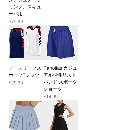
リング、スキュ
ーバ用
価格
$75.99
ノースリーブス
Parrotias カジュ
ポーツTシャツ
アル弾性リスト
バンド スポーツ
価格
$29.99
ショーツ
価格
$14.99