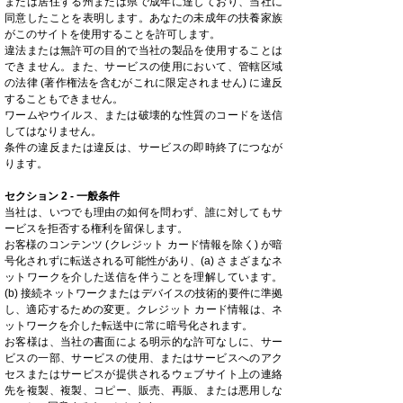
または居住する州または県で成年に達しており、当社に
同意したことを表明します。あなたの未成年の扶養家族
がこのサイトを使用することを許可します。
違法または無許可の目的で当社の製品を使用することは
できません。また、サービスの使用において、管轄区域
の法律 (著作権法を含むがこれに限定されません) に違反
することもできません。
ワームやウイルス、または破壊的な性質のコードを送信
してはなりません。
条件の違反または違反は、サービスの即時終了につなが
ります。
セクション 2 - 一般条件
当社は、いつでも理由の如何を問わず、誰に対してもサ
ービスを拒否する権利を留保します。
お客様のコンテンツ (クレジット カード情報を除く) が暗
号化されずに転送される可能性があり、(a) さまざまなネ
ットワークを介した送信を伴うことを理解しています。
(b) 接続ネットワークまたはデバイスの技術的要件に準拠
し、適応するための変更。クレジット カード情報は、ネ
ットワークを介した転送中に常に暗号化されます。
お客様は、当社の書面による明示的な許可なしに、サー
ビスの一部、サービスの使用、またはサービスへのアク
セスまたはサービスが提供されるウェブサイト上の連絡
先を複製、複製、コピー、販売、再販、または悪用しな