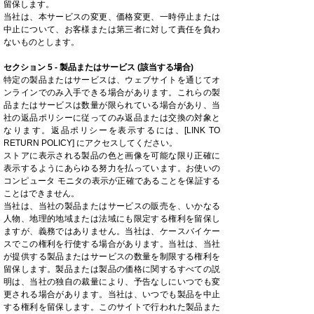
留保します。
当社は、本サービスの変更、価格変更、一時停止または
中止について、お客様または第三者に対して責任を負わ
ないものとします。
セクション 5 - 製品またはサービス (該当する場合)
特定の製品またはサービスは、ウェブサイトを通じてオ
ンラインでのみ入手できる場合があります。これらの製
品またはサービスは数量が限られている場合があり、当
社の返品ポリシーに従ってのみ返品または交換の対象と
なります。返品ポリシーを表示するには、[LINK TO
RETURN POLICY] にアクセスしてください。
ストアに表示される製品の色と画像を可能な限り正確に
表示するようにあらゆる努力を払っています。お使いの
コンピュータ モニタの表示が正確であることを保証する
ことはできません。
当社は、当社の製品またはサービスの販売を、いかなる
人物、地理的地域または法域にも限定する権利を留保し
ますが、義務ではありません。当社は、ケースバイケー
スでこの権利を行使する場合があります。当社は、当社
が提供する製品またはサービスの数量を制限する権利を
留保します。製品または製品の価格に関するすべての説
明は、当社の独自の裁量により、予告なしにいつでも変
更される場合があります。当社は、いつでも製品を中止
する権利を留保します。このサイトで行われた製品また