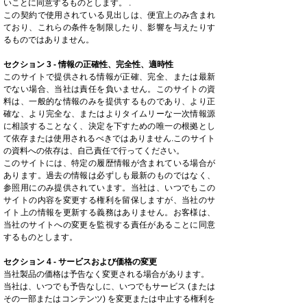
いことに同意するものとします。 .
この契約で使用されている見出しは、便宜上のみ含まれ
ており、これらの条件を制限したり、影響を与えたりす
るものではありません。
セクション 3 - 情報の正確性、完全性、適時性
このサイトで提供される情報が正確、完全、または最新
でない場合、当社は責任を負いません。このサイトの資
料は、一般的な情報のみを提供するものであり、より正
確な、より完全な、またはよりタイムリーな一次情報源
に相談することなく、決定を下すための唯一の根拠とし
て依存または使用されるべきではありません.このサイト
の資料への依存は、自己責任で行ってください。
このサイトには、特定の履歴情報が含まれている場合が
あります。過去の情報は必ずしも最新のものではなく、
参照用にのみ提供されています。当社は、いつでもこの
サイトの内容を変更する権利を留保しますが、当社のサ
イト上の情報を更新する義務はありません。お客様は、
当社のサイトへの変更を監視する責任があることに同意
するものとします。
セクション 4 - サービスおよび価格の変更
当社製品の価格は予告なく変更される場合があります。
当社は、いつでも予告なしに、いつでもサービス (または
その一部またはコンテンツ) を変更または中止する権利を