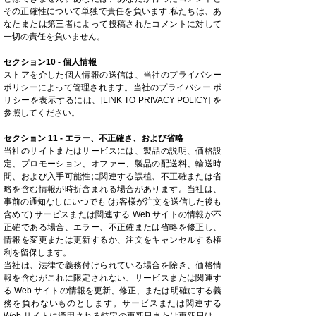
その正確性について単独で責任を負います.私たちは、あ
なたまたは第三者によって投稿されたコメントに対して
一切の責任を負いません。
セクション10 - 個人情報
ストアを介した個人情報の送信は、当社のプライバシー
ポリシーによって管理されます。当社のプライバシー ポ
リシーを表示するには、[LINK TO PRIVACY POLICY] を
参照してください。
セクション 11 - エラー、不正確さ、および省略
当社のサイトまたはサービスには、製品の説明、価格設
定、プロモーション、オファー、製品の配送料、輸送時
間、および入手可能性に関連する誤植、不正確または省
略を含む情報が時折含まれる場合があります。当社は、
事前の通知なしにいつでも (お客様が注文を送信した後も
含めて) サービスまたは関連する Web サイトの情報が不
正確である場合、エラー、不正確または省略を修正し、
情報を変更または更新するか、注文をキャンセルする権
利を留保します。 .
当社は、法律で義務付けられている場合を除き、価格情
報を含むがこれに限定されない、サービスまたは関連す
る Web サイトの情報を更新、修正、または明確にする義
務を負わないものとします。サービスまたは関連する
Web サイトに適用される特定の更新日または更新日は、