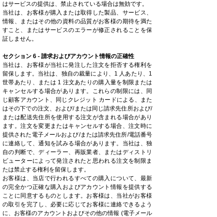
はサービスの提供は、禁止されている場合は無効です。
当社は、お客様が購入または取得した製品、サービス、
情報、またはその他の資料の品質がお客様の期待を満た
すこと、またはサービスのエラーが修正されることを保
証しません。
セクション 6 - 請求およびアカウント情報の正確性
当社は、お客様が当社に発注した注文を拒否する権利を
留保します。当社は、独自の裁量により、1 人あたり、1
世帯あたり、または 1 注文あたりの購入量を制限または
キャンセルする場合があります。これらの制限には、同
じ顧客アカウント、同じクレジット カードによる、また
はその下での注文、および/または同じ請求先住所および/
または配送先住所を使用する注文が含まれる場合があり
ます。注文を変更またはキャンセルする場合、注文時に
提供された電子メールおよび/または請求先住所/電話番号
に連絡して、通知を試みる場合があります。当社は、独
自の判断で、ディーラー、再販業者、またはディストリ
ビューターによって発注されたと思われる注文を制限ま
たは禁止する権利を留保します。
お客様は、当店で行われるすべての購入について、最新
の完全かつ正確な購入およびアカウント情報を提供する
ことに同意するものとします。お客様は、当社がお客様
の取引を完了し、必要に応じてお客様に連絡できるよう
に、お客様のアカウントおよびその他の情報 (電子メール