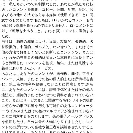
は、私たちがいつでも制限なしに、あなたが私たちに転
送したコメントを編集、コピー、公開、配布、翻訳、お
よびその他の方法であらゆる媒体で使用できることに同
意するものとします.私たちは、(1) いかなるコメントも内
密に保つ義務を負うものではありません。 (2) コメントに
対して報酬を支払うこと。または (3) コメントに返信する
ため。
当社は、独自の裁量により、違法、攻撃的、脅迫的、名
誉毀損的、中傷的、ポルノ的、わいせつ的、またはその
他の方法で好ましくないと判断したコンテンツ、または
いずれかの当事者の知的財産または本規約に違反してい
ると判断したコンテンツを監視、編集、または削除する
義務はありませんが、サービス。
あなたは、あなたのコメントが、著作権、商標、プライ
バシー、人格、またはその他の個人的または所有権を含
む、第三者の権利を侵害しないことに同意します.さら
に、あなたのコメントには、誹謗中傷的またはその他の
違法な、虐待的またはわいせつな資料が含まれていない
こと、またはサービスまたは関連する Web サイトの操作
に何らかの形で影響を与える可能性のあるコンピュータ
ー ウイルスまたはその他のマルウェアが含まれていない
ことに同意するものとします。偽の電子メール アドレス
を使用したり、自分以外の人物になりすましたり、コメ
ントの出所について当社や第三者を誤解させたりするこ
とはできません。あなたは、あなたが行ったコメントと