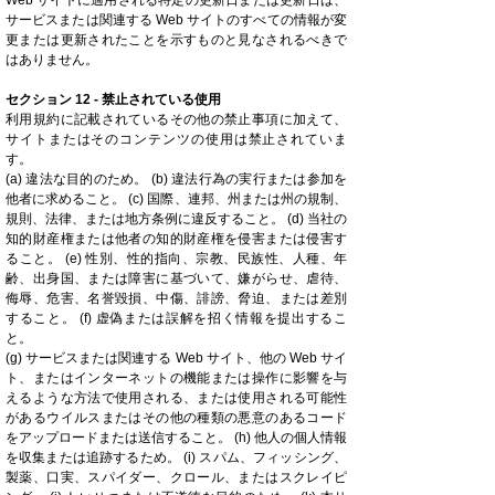
サービスまたは関連する Web サイトのすべての情報が変
更または更新されたことを示すものと見なされるべきで
はありません。
セクション 12 - 禁止されている使用
利用規約に記載されているその他の禁止事項に加えて、
サイトまたはそのコンテンツの使用は禁止されていま
す。
(a) 違法な目的のため。 (b) 違法行為の実行または参加を
他者に求めること。 (c) 国際、連邦、州または州の規制、
規則、法律、または地方条例に違反すること。 (d) 当社の
知的財産権または他者の知的財産権を侵害または侵害す
ること。 (e) 性別、性的指向、宗教、民族性、人種、年
齢、出身国、または障害に基づいて、嫌がらせ、虐待、
侮辱、危害、名誉毀損、中傷、誹謗、脅迫、または差別
すること。 (f) 虚偽または誤解を招く情報を提出するこ
と。
(g) サービスまたは関連する Web サイト、他の Web サイ
ト、またはインターネットの機能または操作に影響を与
えるような方法で使用される、または使用される可能性
があるウイルスまたはその他の種類の悪意のあるコード
をアップロードまたは送信すること。 (h) 他人の個人情報
を収集または追跡するため。 (i) スパム、フィッシング、
製薬、口実、スパイダー、クロール、またはスクレイピ