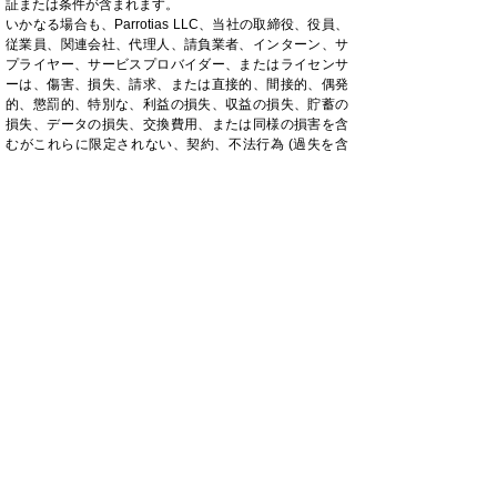
証または条件が含まれます。
いかなる場合も、Parrotias LLC、当社の取締役、役員、
従業員、関連会社、代理人、請負業者、インターン、サ
プライヤー、サービスプロバイダー、またはライセンサ
ーは、傷害、損失、請求、または直接的、間接的、偶発
的、懲罰的、特別な、利益の損失、収益の損失、貯蓄の
損失、データの損失、交換費用、または同様の損害を含
むがこれらに限定されない、契約、不法行為 (過失を含
む)、厳格責任またはその他に基づくかどうかにかかわら
ず、あらゆる種類の派生的損害。サービスまたはサービ
スを使用して調達された製品の使用、またはサービスま
たは製品の使用に何らかの形で関連するその他のクレー
ム (コンテンツのエラーまたは省略を含むがこれらに限定
されない)、またはサービスまたはサービスを介して投
稿、送信、またはその他の方法で利用可能になったコン
テンツ (または製品) の使用の結果として発生したあらゆ
る種類の損失または損害。
一部の州または法域では、結果的または偶発的な損害に
対する責任の除外または制限が認められていないため、
そのような州または法域では、当社の責任は法律で許可
されている最大限の範囲に制限されるものとします。
セクション 14 - 補償
お客様は、Parrotias LLC および当社の親会社、子会社、
関連会社、パートナー、役員、取締役、代理人、請負業