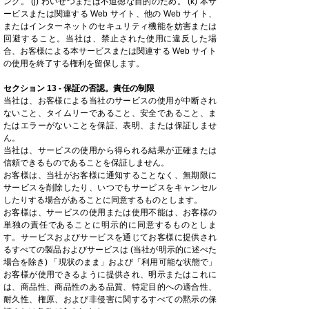
ング。 (j) わいせつまたは不道徳な目的のため。 (k) 本サ
ービスまたは関連する Web サイト、他の Web サイト、
またはインターネットのセキュリティ機能を妨害または
回避すること。当社は、禁止された使用に違反した場
合、お客様による本サービスまたは関連する Web サイト
の使用を終了する権利を留保します。
セクション 13 - 保証の否認。責任の制限
当社は、お客様による当社のサービスの使用が中断され
ないこと、タイムリーであること、安全であること、ま
たはエラーがないことを保証、表明、または保証しませ
ん。
当社は、サービスの使用から得られる結果が正確または
信頼できるものであることを保証しません。
お客様は、当社がお客様に通知することなく、無期限に
サービスを削除したり、いつでもサービスをキャンセル
したりする場合があることに同意するものとします。
お客様は、サービスの使用または使用不能は、お客様の
単独の責任であることに明示的に同意するものとしま
す。サービスおよびサービスを通じてお客様に提供され
るすべての製品およびサービスは (当社が明示的に述べた
場合を除き) 「現状のまま」および「利用可能な状態で」
お客様が使用できるように提供され、明示またはこれに
は、商品性、商品性のある品質、特定目的への適合性、
耐久性、権原、および非侵害に関するすべての黙示の保