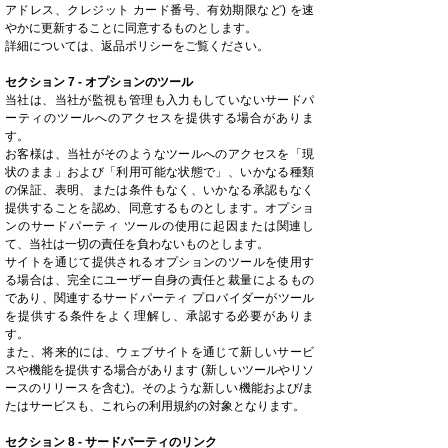
アドレス、クレジット カード番号、有効期限など) を速
やかに更新することに同意するものとします。
詳細については、返品ポリシーをご覧ください。
セクション 7 - オプションのツール
当社は、当社が監視も管理も入力もしていないサードパ
ーティのツールへのアクセスを提供する場合がありま
す。
お客様は、当社がそのようなツールへのアクセスを「現
状のまま」および「利用可能な状態で」、いかなる種類
の保証、表明、または条件もなく、いかなる承認もなく
提供することを認め、同意するものとします。オプショ
ンのサードパーティ ツールの使用に起因または関連し
て、当社は一切の責任を負わないものとします。
サイトを通じて提供されるオプションのツールを使用す
る場合は、完全にユーザー自身の責任と裁量によるもの
であり、関連するサードパーティ プロバイダーがツール
を提供する条件をよく理解し、承認する必要がありま
す。
また、将来的には、ウェブサイトを通じて新しいサービ
スや機能を提供する場合があります (新しいツールやリソ
ースのリリースを含む)。そのような新しい機能および/ま
たはサービスも、これらの利用規約の対象となります。
セクション 8 - サードパーティのリンク