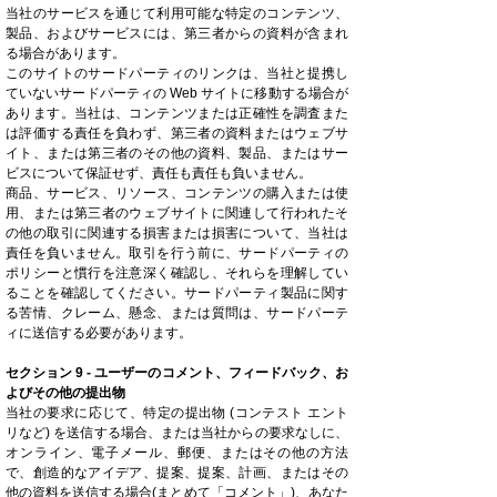
当社のサービスを通じて利用可能な特定のコンテンツ、
製品、およびサービスには、第三者からの資料が含まれ
る場合があります。
このサイトのサードパーティのリンクは、当社と提携し
ていないサードパーティの Web サイトに移動する場合が
あります。当社は、コンテンツまたは正確性を調査また
は評価する責任を負わず、第三者の資料またはウェブサ
イト、または第三者のその他の資料、製品、またはサー
ビスについて保証せず、責任も責任も負いません。
商品、サービス、リソース、コンテンツの購入または使
用、または第三者のウェブサイトに関連して行われたそ
の他の取引に関連する損害または損害について、当社は
責任を負いません。取引を行う前に、サードパーティの
ポリシーと慣行を注意深く確認し、それらを理解してい
ることを確認してください。サードパーティ製品に関す
る苦情、クレーム、懸念、または質問は、サードパーテ
ィに送信する必要があります。
セクション 9 - ユーザーのコメント、フィードバック、お
よびその他の提出物
当社の要求に応じて、特定の提出物 (コンテスト エント
リなど) を送信する場合、または当社からの要求なしに、
オンライン、電子メール、郵便、またはその他の方法
で、創造的なアイデア、提案、提案、計画、またはその
他の資料を送信する場合(まとめて「コメント」)、あなた