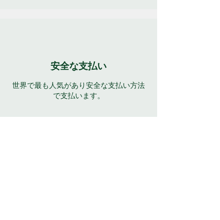
安全な支払い
世界で最も人気があり安全な支払い方法
で支払います。
年中無休のサポート
多くの言語で 7 日間 24 時間完全サポー
ト。サポートについては、[ヘルプ] ボタ