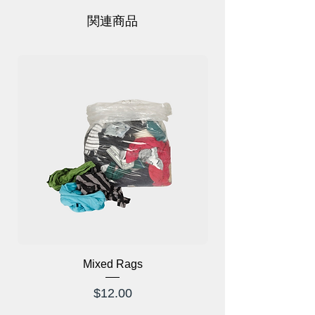
性を提供し、長時間の清掃作業でも動き
やすくします。便利な複数のポケットを
関連商品
備えたこのアウターは、外出中のプロフ
ェッショナルにとって機能性とスタイル
が完璧に融合したものです。
Mixed Rags
価格
$12.00