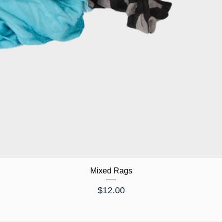
Mixed Rags
価格
$12.00