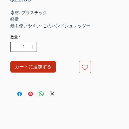
格
素材: プラスチック
軽量
最も使いやすい: このハンドシュレッダー
は紙、請求書、領収書用に設計されてお
数量
*
り、耐久性があり、環境に優しいです。
製品を粉砕するにはノブを手動で回しま
す。
サイズ: 18x15x10.5cm / 7.08x5.9x4.13in
カートに追加する