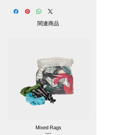
濾過の 3 段階: PP スクリーン、 UF 0.1
ミクロンのメンブレン、およびカーボン
ファイバー。
使いやすさ: 開口部が広いスライドロック
関連商品
タンク設計で、素早く簡単に補充できま
す。持ち運びに便利なハンドル
Mixed Rags