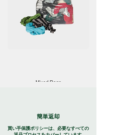
Parrotia のフルフェイス マスクは、スキ
ー、バイク、ランニング、サイクリン
グ、その他のアウトドア アクティビティ
に最適な生地です。
特徴:
通気性
があり、
しわになりにくく
、
軽量
で
快適
です。 >、
速乾性
と
洗濯機で洗え
ます
。
Mixed Rags
価格
$12.00
簡単返却
買い手保護ポリシーは、必要なすべての
返品プロセスをカバーしています.