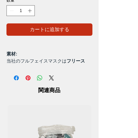
数量
*
カートに追加する
素材:
当社のフルフェイスマスクは
フリース
100%
複合素材で作られています。通気
性のある素材を使用したマスクは刺激を
引き起こしません。
関連商品
暖かく保ちます:
フルフェイスカバーの目出し帽フードス
タイルマスクは、最も必要なときに顔全
体を暖かく保つために着用できます。
多機能用途: