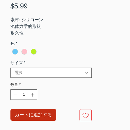
価
$5.99
格
素材: シリコーン
流体力学的形状
耐久性
競泳、サーフィン、スキューバダイビン
色
*
グ、​​水球、スイミングプール、水中リハ
ビリテーション、セラピーなどに適して
います
サイズ
*
サイズ: S(21*子供用 4cm)、M(女性用
選択
24*5.5cm)、L(男性用 28*6.5cm)
数量
*
カートに追加する