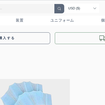
USD ($)
装置
ユニフォーム
個
購入する