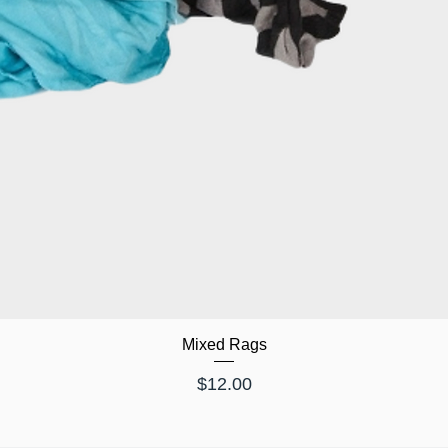
Mixed Rags
価格
$12.00