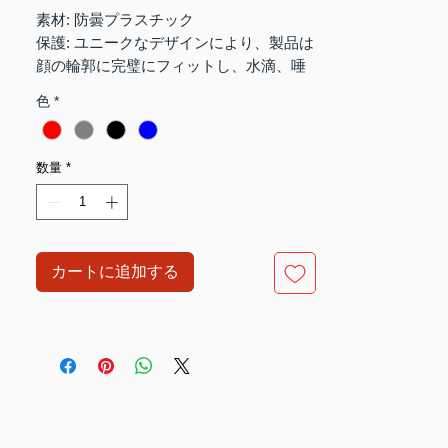
格
素材: 防曇プラスチック
保護: ユニークなデザインにより、製品は
顔の輪郭に完璧にフィットし、水滴、唾
液、飛沫、ほこりから包括的に保護し、
色
*
より優れた保護力と耐久性を実現しま
す。
再利用可能
数量
*
カートに追加する