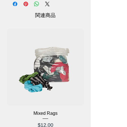
ます。防水。
サイズ:
L-26.2 x 15 x 6.1 センチメートル
関連商品
XL-26.2 x 11.9 x 厚さ 0.8 センチメートル
(5 インチ)
パッケージ: 12 ペア耐油性手袋のこと。
Mixed Rags
価格
$12.00