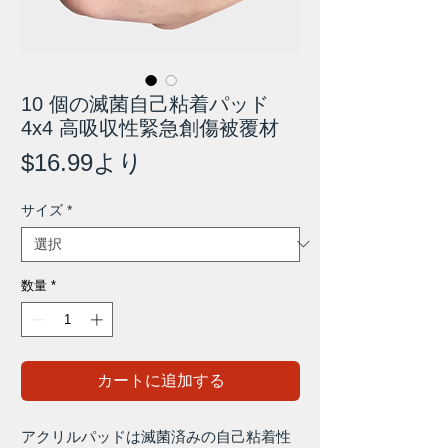
10 個の滅菌自己粘着パッド
4x4 高吸収性緊急創傷被覆材
セ
$16.99
より
ー
サイズ
*
ル
価
格
数量
*
カートに追加する
アクリルパッドは滅菌済みの自己粘着性