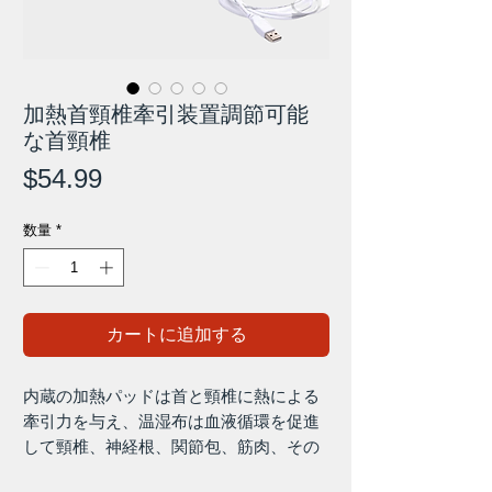
加熱首頸椎牽引装置調節可能
な首頸椎
価
$54.99
格
数量
*
カートに追加する
内蔵の加熱パッドは首と頸椎に熱による
牽引力を与え、温湿布は血液循環を促進
して頸椎、神経根、関節包、筋肉、その
他の組織の炎症を改善し、鎮静させま