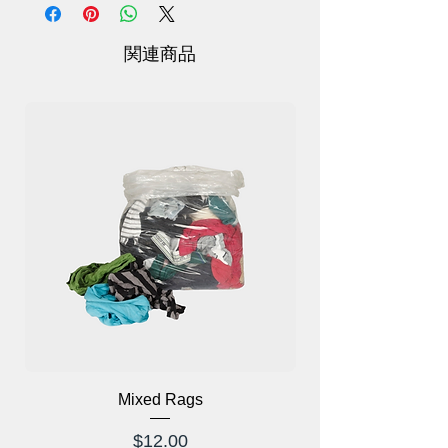
す。
加熱温度: 3段階調節可能(レベル1: 45℃ --
レベル2: 55℃ -- レベル3: 65℃)
関連商品
トラクション高さ: 5 段階に調整可能
Mixed Rags
価格
$12.00