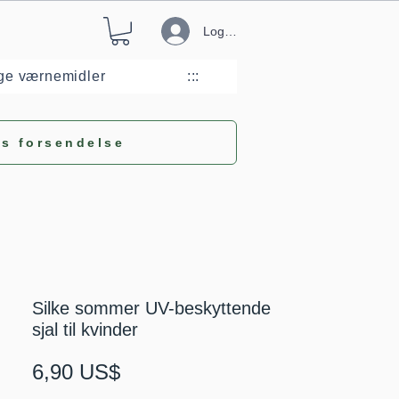
Log ind
ge værnemidler
:::
is forsendelse
Silke sommer UV-beskyttende
sjal til kvinder
Pris
6,90 US$