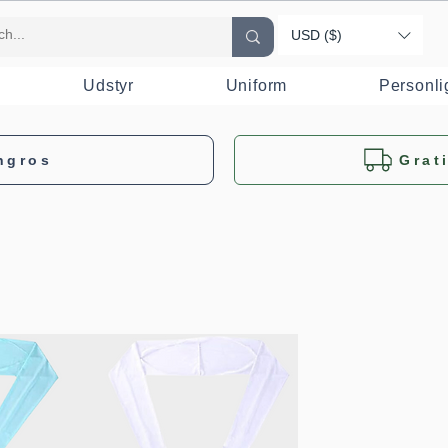
USD ($)
Udstyr
Uniform
Personli
ngros
Grat