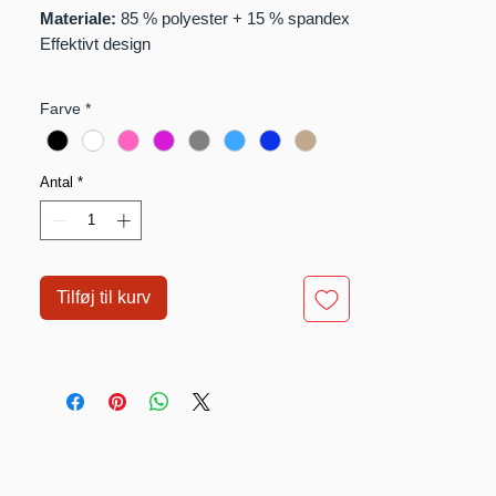
Materiale:
85 % polyester + 15 % spandex
Effektivt design
Håndbeskytter:
to fingerhuller på hvert
Farve
*
ærme
Tørklædet er 155x9 cm i størrelsen
Antal
*
Tilføj til kurv