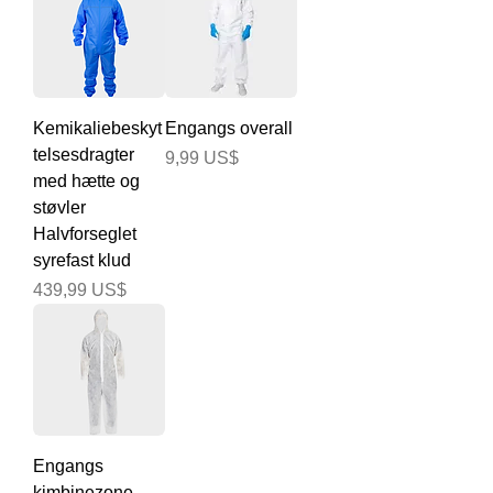
Kemikaliebeskyt
Engangs overall
telsesdragter
Pris
9,99 US$
med hætte og
støvler
Halvforseglet
syrefast klud
Pris
439,99 US$
Engangs
kimbinezone