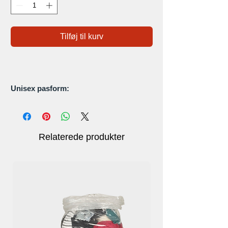
Tilføj til kurv
Unisex pasform:
Vinterhat er ideel til
22 tommer til 24
tommer
hovedomkreds, hvilket gør den
ide for begge køn.
Relaterede produkter
Vindtæt:
The Parrotias vinterhuen er lavet af
100 %
polyester
for at holde dit hoved
varmt
,
forhindre vind og koldt vejr.
Unikt design:
Forlæng hageremmen
som en