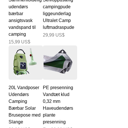
udendørs
campingpude
bærbar
liggeunderlag
ansigtsvask
Ultralet Camp
vandspand til
luftmadraspude
camping
Pris
29,99 US$
Pris
15,99 US$
20L Vandposer
PE presenning
Udendørs
Vandtæt klud
Camping
0,32 mm
Bærbar Solar
Haveudendørs
Brusepose med
plante
Slange
presenning