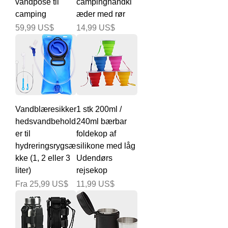
vandpose til
campinghåndkl
camping
æder med rør
Pris
Pris
59,99 US$
14,99 US$
Vandblæresikker
1 stk 200ml /
hedsvandbehold
240ml bærbar
er til
foldekop af
hydreringsrygsæ
silikone med låg
kke (1, 2 eller 3
Udendørs
liter)
rejsekop
Salgspris
Pris
Fra
25,99 US$
11,99 US$