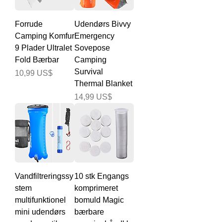
Forrude
Udendørs Bivvy
Camping Komfur
Emergency
9 Plader Ultralet
Sovepose
Fold Bærbar
Camping
Survival
Pris
10,99 US$
Thermal Blanket
Pris
14,99 US$
Vandfiltreringssy
10 stk Engangs
stem
komprimeret
multifunktionel
bomuld Magic
mini udendørs
bærbare