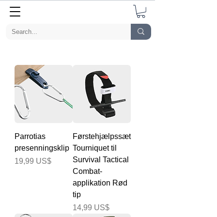
Parrotias
Førstehjælpssæt
presenningsklip
Tourniquet til
Survival Tactical
Pris
19,99 US$
Combat-
applikation Rød
tip
Pris
14,99 US$