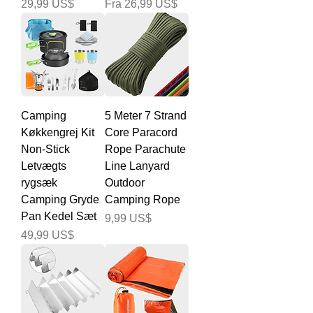
Pris
Salgspris
29,99 US$
Fra
26,99 US$
Camping
5 Meter 7 Strand
Køkkengrej Kit
Core Paracord
Non-Stick
Rope Parachute
Letvægts
Line Lanyard
rygsæk
Outdoor
Camping Gryde
Camping Rope
Pan Kedel Sæt
Pris
9,99 US$
Pris
49,99 US$