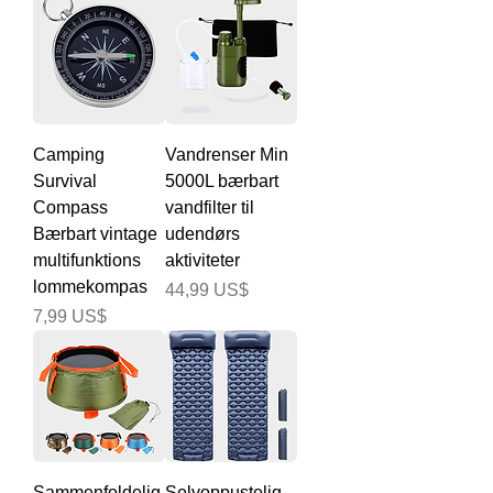
Camping
Vandrenser Min
Survival
5000L bærbart
Compass
vandfilter til
Bærbart vintage
udendørs
multifunktions
aktiviteter
lommekompas
Pris
44,99 US$
Pris
7,99 US$
Sammenfoldelig
Selvoppustelig