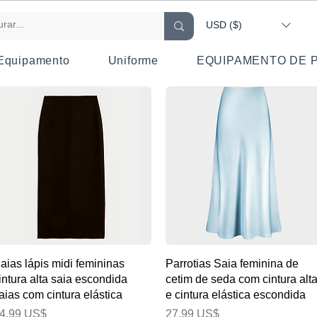
USD ($)
Equipamento
Uniforme
EQUIPAMENTO DE 
Visualização rápida
Visualização rápida
aias lápis midi femininas
Parrotias Saia feminina de
intura alta saia escondida
cetim de seda com cintura alt
aias com cintura elástica
e cintura elástica escondida
reço
Preço
4,99 US$
27,99 US$