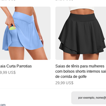
Visualização rápida
Visualização rápida
aia Curta Parrotias
Saias de tênis para mulheres
com bolsos shorts internos sa
reço
9,99 US$
de corrida de golfe
Preço
29,99 US$
.com