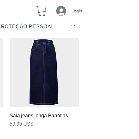
Login
PROTEÇÃO PESSOAL
:::
Visualização rápida
Saia jeans longa Parrotias
a
Preço
59,99 US$