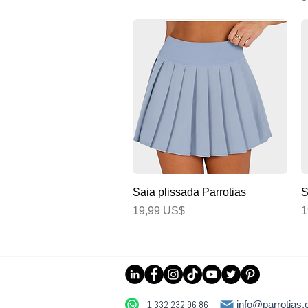
Visualização rápida
Saia plissada Parrotias
S
Preço
P
19,99 US$
1
info@parrotias
+1 332 232 96 86