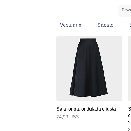
Vestuário
Sapato
Visualização rápida
Saia longa, ondulada e justa
S
c
Preço
24,99 US$
s
P
3