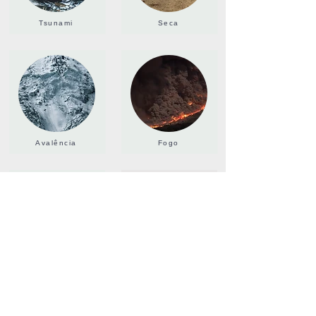
Tsunami
Seca
Avalência
Fogo
Deslizamento de
Tempestade
terra