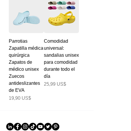
Parrotias
Comodidad
Zapatilla médica
universal:
quirúrgica
sandalias unisex
Zapatos de
para comodidad
médico unisex
durante todo el
Zuecos
día
antideslizantes
Precio
25,99 US$
de EVA
Precio
19,90 US$