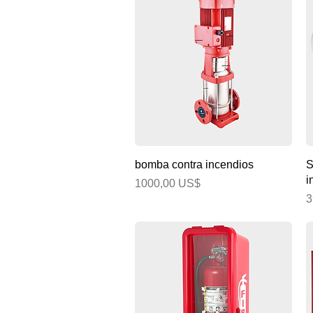
Vista rápida
bomba contra incendios
S
i
Precio
1000,00 US$
P
3