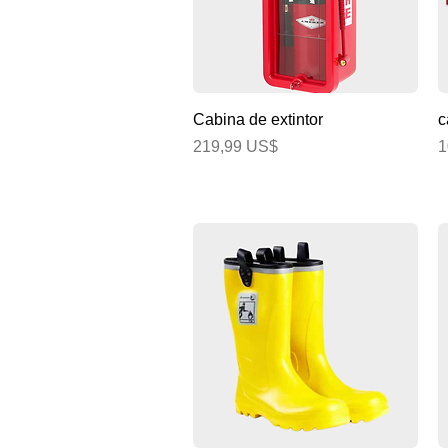
Vista rápida
Cabina de extintor
c
Precio
P
219,99 US$
1