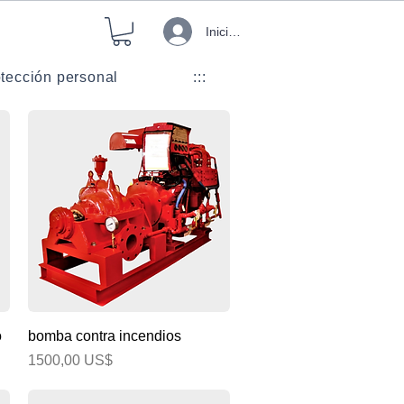
Iniciar sesión
tección personal
:::
Vista rápida
o
bomba contra incendios
Precio
1500,00 US$