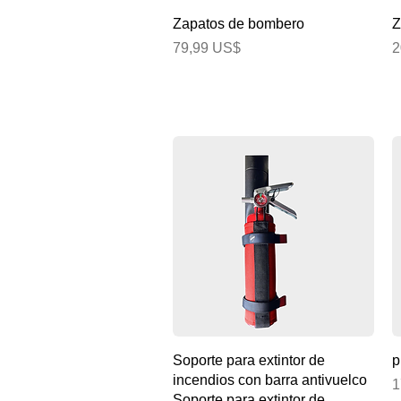
Vista rápida
Zapatos de bombero
Z
Precio
P
79,99 US$
2
Vista rápida
Soporte para extintor de
p
incendios con barra antivuelco
P
1
Soporte para extintor de