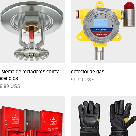
Vista rápida
Vista rápida
istema de rociadores contra
detector de gas
ncendios
Precio
59,99 US$
recio
9,99 US$