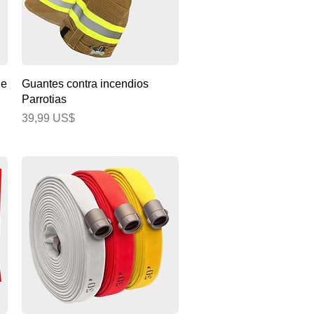
Vista rápida
de
Guantes contra incendios
Parrotias
Precio
39,99 US$