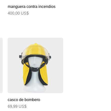
Vista rápida
manguera contra incendios
Precio
400,00 US$
Vista rápida
casco de bombero
Precio
69,99 US$