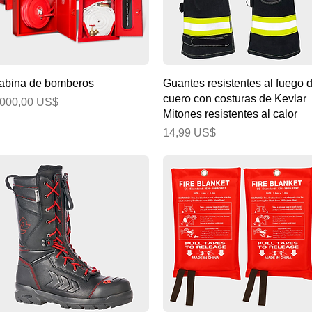
Vista rápida
Vista rápida
abina de bomberos
Guantes resistentes al fuego 
cuero con costuras de Kevlar
recio
000,00 US$
Mitones resistentes al calor
Precio
14,99 US$