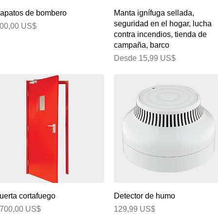
Vista rápida
Vista rápida
apatos de bombero
Manta ignífuga sellada,
seguridad en el hogar, lucha
recio
00,00 US$
contra incendios, tienda de
campaña, barco
Precio de oferta
Desde
15,99 US$
Vista rápida
Vista rápida
uerta cortafuego
Detector de humo
recio
Precio
700,00 US$
129,99 US$