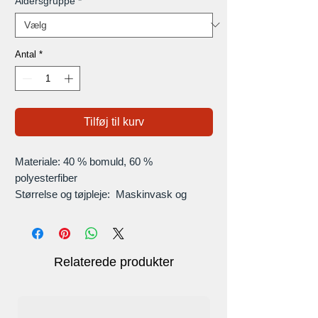
Aldersgruppe
*
Antal
*
Tilføj til kurv
Materiale: 40 % bomuld, 60 %
polyesterfiber
Størrelse og tøjpleje: Maskinvask og
håndvask anbefales og lavt strygning om
nødvendigt for slim fit skjorter uden
lommer. Vi tilbyder vores kunder
forskellige størrelser fra S til 8XL.
Relaterede produkter
Simpelt design: Ensfarvet skjorte (sort,
blå, rød osv.) er et enkelt design, der gør
denne skjorte velegnet til alle aldre.