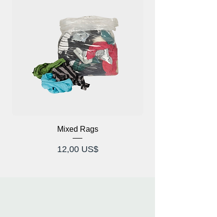
Mixed Rags
X-Ray Briller Prod
Pris
12,00 US$