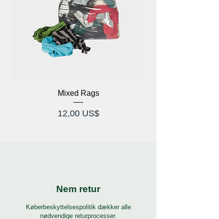
Mixed Rags
X-Ray Briller Prod
Pris
12,00 US$
Nem retur
Køberbeskyttelsespolitik dækker alle
nødvendige returprocesser.