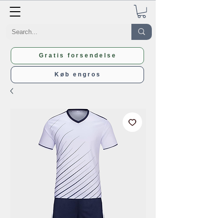
Gratis forsendelse
Køb engros