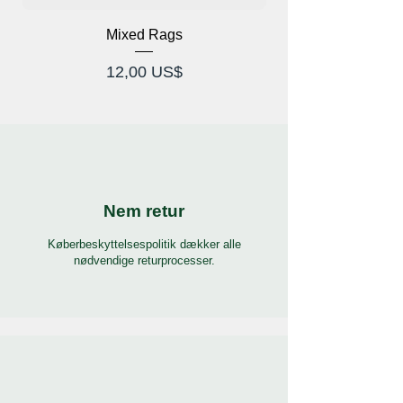
Mixed Rags
X-Ray Briller Prod
Pris
12,00 US$
Nem retur
Køberbeskyttelsespolitik dækker alle
nødvendige returprocesser.