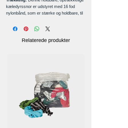
kæledyrssnor er udstyret med 16 fod
nylonbånd, som er stærke og holdbare, til
op til 60 pund kæledyr.
Materiale
: ABS
Relaterede produkter
360° uden sammenfiltring
Mest anvendelige:
Hundesnoren er fantastisk til gåture,
jogging, løb, camping og vandreture, eller
ud til en afslappet spadseretur i baghavens
aktiviteter.