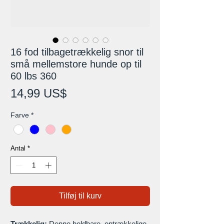
16 fod tilbagetrækkelig snor til
små mellemstore hunde op til
60 lbs 360
Pris
14,99 US$
Farve
*
Antal
*
Tilføj til kurv
Trækkelig:
Denne holdbare, optrækkelige