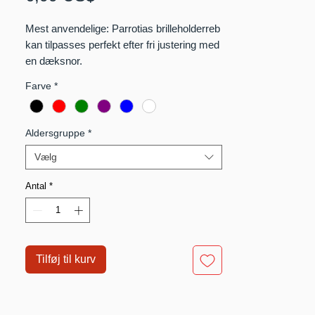
Mest anvendelige: Parrotias brilleholderreb
kan tilpasses perfekt efter fri justering med
en dæksnor.
Farve
*
Størrelse: Folde- og hængelængden er 30
cm (11,5 tommer) og bredden er 1 cm
(0,4) tommer).
Aldersgruppe
*
Vælg
Antal
*
Tilføj til kurv