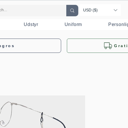
USD ($)
Udstyr
Uniform
Personli
ngros
Grat