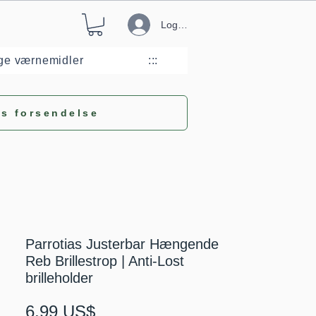
Log ind
ge værnemidler
:::
is forsendelse
Parrotias Justerbar Hængende
Reb Brillestrop | Anti-Lost
brilleholder
Pris
6,99 US$