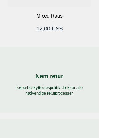
Mixed Rags
X-Ray Briller Prod
Pris
12,00 US$
Nem retur
Køberbeskyttelsespolitik dækker alle
nødvendige returprocesser.