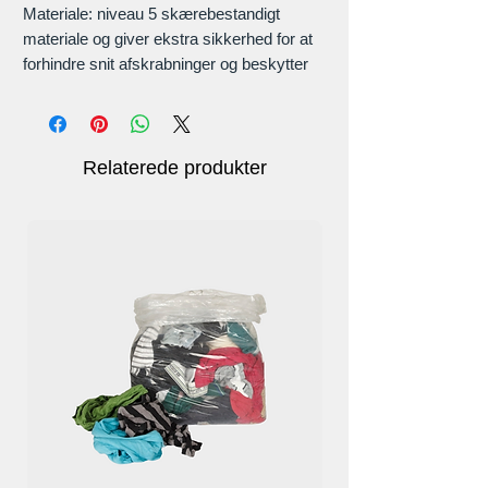
Materiale: niveau 5 skærebestandigt
materiale og giver ekstra sikkerhed for at
forhindre snit afskrabninger og beskytter
dine hænder mod 99 % skade.
Nem at rengøre: Sikkerhedsvaskbare
handsker kan vaskes kan vaskes i
hånden og maskinvaskes og holde din
Relaterede produkter
arm ren.