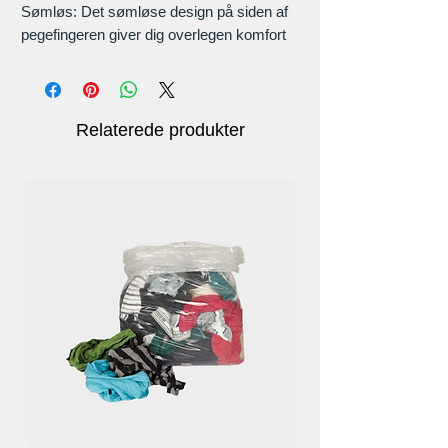
Sømløs: Det sømløse design på siden af ​​
pegefingeren giver dig overlegen komfort
og fantastisk slidbeskyttelse.
Nem at bære: Åben manchet med elastik
på bagsiden for både nem og sikker
montering.
Relaterede produkter
Multiple-brug
Emballage: 12/60/120 par handsker.