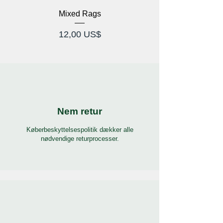
Mixed Rags
X-Ray Briller Prod
Pris
12,00 US$
Nem retur
Køberbeskyttelsespolitik dækker alle
nødvendige returprocesser.