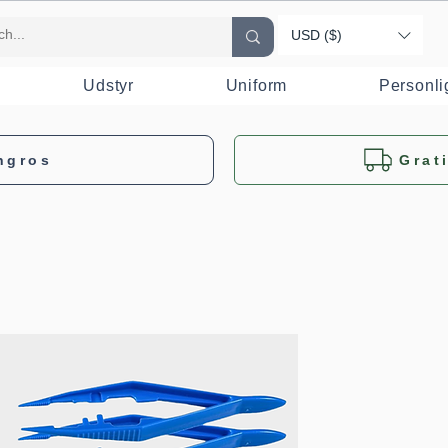
USD ($)
Udstyr
Uniform
Personli
ngros
Grat