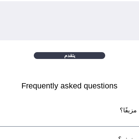
يتقدم
Frequently asked questions
مزيفًا؟
عرًا أقل من السعر العادي ، أو مواد ذات جودة رديئة ، أو عبوة أو علام
ع مزيف؟