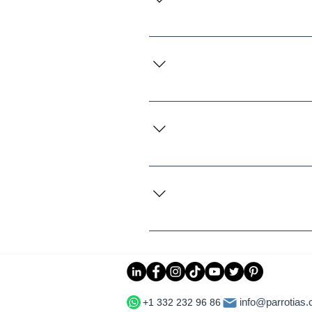
لسلطات المختصة. قد لا نتمكن من الرد
ا أننا نأخذ كل تقرير على محمل الجد
بالبائع أو النظام الأساسي الذي تم
 سنحقق في الأمر ونقدم حلًا في أقرب
وقت ممكن.
نك أيضًا التحقق من أصالة المنتج عن
info@parrotias
+1 332 232 96 86