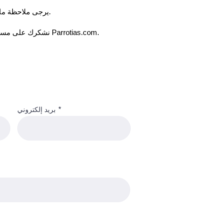
يرجى ملاحظة ما يلي: لن نرد على كل بلاغ نتلقاه ، ولكن كن مطمئنًا أننا سنتعامل مع كل تقرير على محمل الجد ونتخذ الإجراء المناسب.
نشكرك على مساعدتنا في الحفاظ على أصالة وسلامة منتجاتنا. يمكننا التأكد من أن كل عميل لديه تجربة إيجابية وآمنة عند التسوق مع Parrotias.com.
بريد إلكتروني