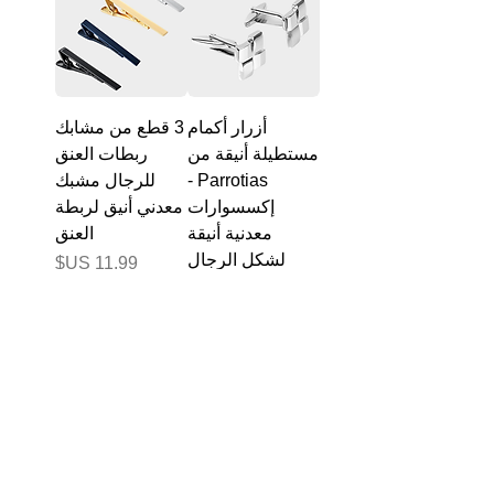
أزرار أكمام
3 قطع من مشابك
مستطيلة أنيقة من
ربطات العنق
Parrotias -
للرجال مشبك
إكسسوارات
معدني أنيق لربطة
معدنية أنيقة
العنق
لشكل الرجال
السعر
السعر
منديل مربعات
مشبك ربطة عنق
الجيب للرجال
مغناطيسي غير