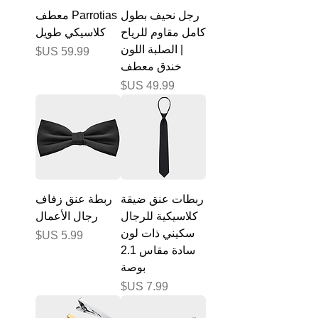
رجل نحيف بطول
Parrotias معطف
كامل مقاوم للرياح
كلاسيكي طويل
| الصلبة اللون
السعر
خندق معطف
السعر
ربطات عنق ضيقة
ربطة عنق زفاف
كلاسيكية للرجال
رجال الأعمال
سكيني ذات لون
السعر
سادة مقاس 2.1
بوصة
السعر