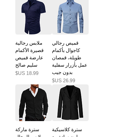
قميص رجالي
ملابس رجالية
كاجوال بأكمام
قصيرة الأكمام
طويلة، قمصان
عارضة قميص
عمل بأزرار سفلية
سليم صالح
بدون جيب
السعر
السعر
سترة كلاسيكية
سترة ماركة
بلون سادة مع
ملابس للرجال