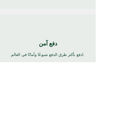
دفع آمن
ادفع بأكثر طرق الدفع شيوعًا وأمانًا في العالم.
24/7 دعم
7 أيام 24 ساعة دعم كامل بالعديد من اللغات. انقر
فوق زر المساعدة للحصول على الدعم.