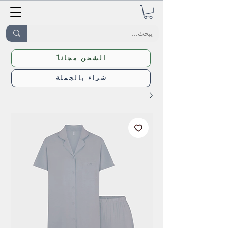
ًالشحن مجانا
شراء بالجملة