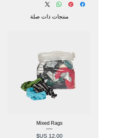
وسروال قصير متناسق يبقيك منتعشًا خلال
الليالي الدافئة. يشتمل التصميم البسيط على
حزام خصر مطاطي لملاءمة مريحة ونمط
منتجات ذات صلة
كلاسيكي مثالي للاسترخاء أو النوم. يعد طقم
البيجامة هذا مثاليًا لليالي مريحة في المنزل،
وهو إضافة لا غنى عنها لمجموعة ملابس النوم
الخاصة بك.
Mixed Rags
وص
السعر