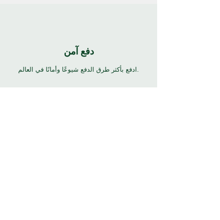
دفع آمن
ادفع بأكثر طرق الدفع شيوعًا وأمانًا في العالم.
24/7 دعم
7 أيام 24 ساعة دعم كامل بالعديد من اللغات. انقر
فوق زر المساعدة للحصول على الدعم.