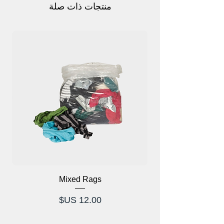
منتجات ذات صلة
Mixed Rags
وص
السعر