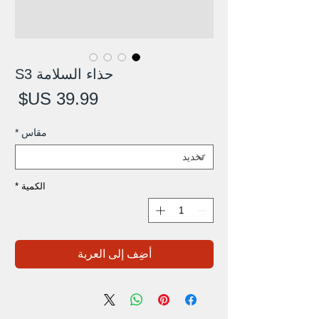
حذاء السلامة S3
الس
مقاس
*
الكمية
*
أضِف إلى العربة