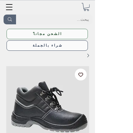
ًالشحن مجانا
شراء بالجملة