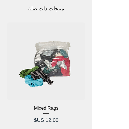
البلدية ويزيد من ضغطه لضمان قدرات فعالة
في مكافحة الحرائق. يتم تشغيل مضخات
منتجات ذات صلة
الحريق عادةً بواسطة محركات كهربائية أو
محركات ديزل، مما يوفر دعمًا أساسيًا في
حالات الطوارئ عندما يكون ضغط الماء
العادي غير كافٍ. تعتبر موثوقيتها وأدائها أمرًا
بالغ الأهمية في حماية الأرواح والممتلكات
أثناء حوادث الحريق.
Mixed Rags
وص
السعر