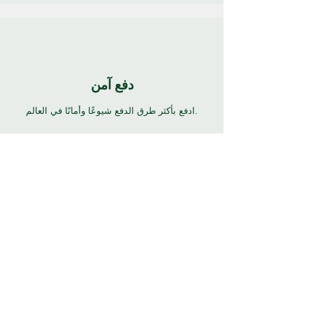
دفع آمن
ادفع بأكثر طرق الدفع شيوعًا وأمانًا في العالم.
24/7 دعم
7 أيام 24 ساعة دعم كامل بالعديد من اللغات. انقر
فوق زر المساعدة للحصول على الدعم.