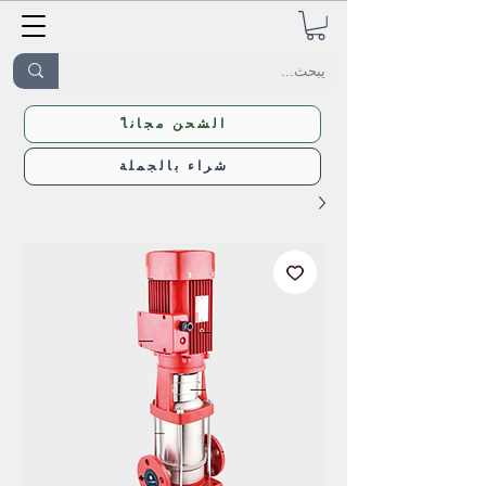
ًالشحن مجانا
شراء بالجملة