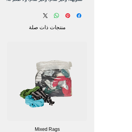
التركيب: فقط قم بتنظيف الطاولة والزوايا
أولاً ثم قم بلصقها عليها.
منتجات ذات صلة
Mixed Rags
وص