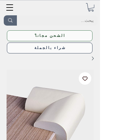
ًالشحن مجانا
شراء بالجملة