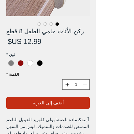
ركن الأثاث حامي الطفل 8 قطع
الس
لون
*
الكمية
*
أضِف إلى العربة
آمنة& مادة ناعمة: بولي كلوريد الفينيل الناعم
الممتص للصدمات والسميك، ليس من السهل
تشويهه، وغير سام، وغير سام، ولا طعم له.