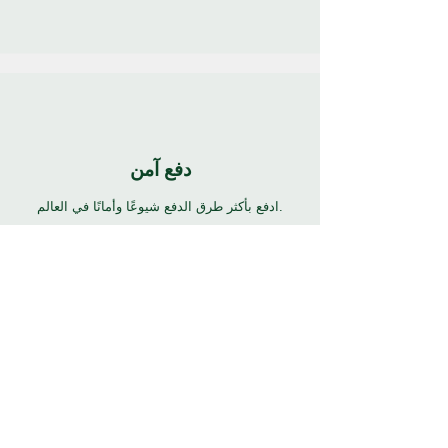
دفع آمن
ادفع بأكثر طرق الدفع شيوعًا وأمانًا في العالم.
24/7 دعم
7 أيام 24 ساعة دعم كامل بالعديد من اللغات. انقر
فوق زر المساعدة للحصول على الدعم.