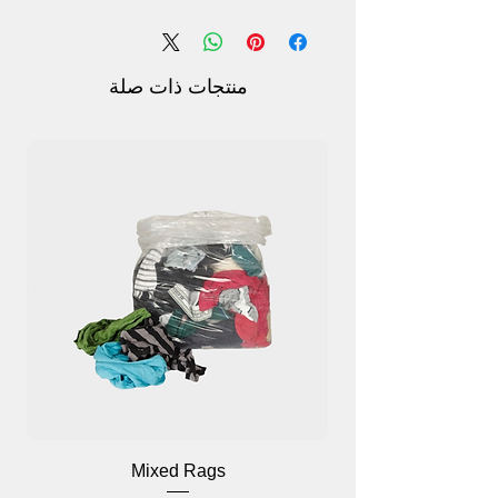
قاعدة مضادة للانزلاق: يمكن أن تدور القاعدة
360 درجة للمساعدة في الحفاظ على التوازن
أثناء المشي.
مصباح LED دوار
منتجات ذات صلة
الحجم والوزن: مناسب للأشخاص الذين
تتراوح أعمارهم بين 160-185 سم ووزن 85
كجم كحد أقصى. .
Mixed Rags
وص