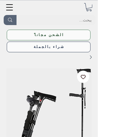
ًالشحن مجانا
شراء بالجملة