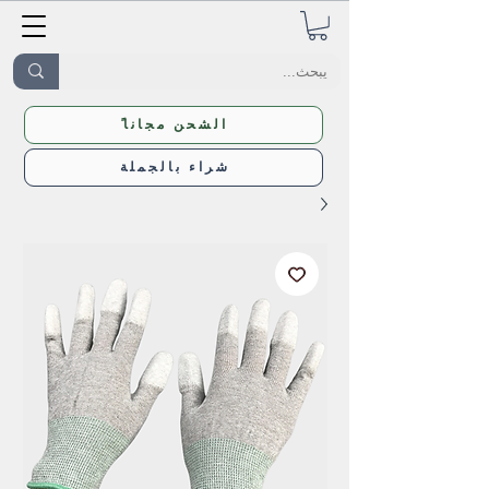
ًالشحن مجانا
شراء بالجملة