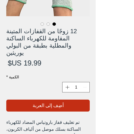
12 زوجًا من القفازات المتينة
المقاومة للكهرباء الساكنة
والمطلية بطبقة من البولي
يوريثين
الس
الكمية
*
أضِف إلى العربة
تم تغليف قفاز باروتياس المضاد للكهرباء
الساكنة بسلك موصل من ألياف الكربون،