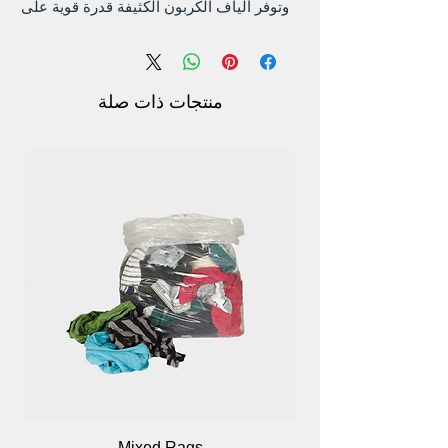
وتوفر ألياف الكربون الكثيفة قدرة قوية على
مقاومة الكهرباء الساكنة.
الأصابع المطلية بالبولي يوريثان ناعمة، مما
يوفر أقصى قدر من الإمساك والدقة.
مناسبة لتركيب وصيانة أجهزة الكمبيوتر
منتجات ذات صلة
والهواتف المحمولة والمنتجات الإلكترونية
وغيرها.
التغليف: 12 زوجًا من القفازات المضادة
للكهرباء الساكنة.
Mixed Rags
وص