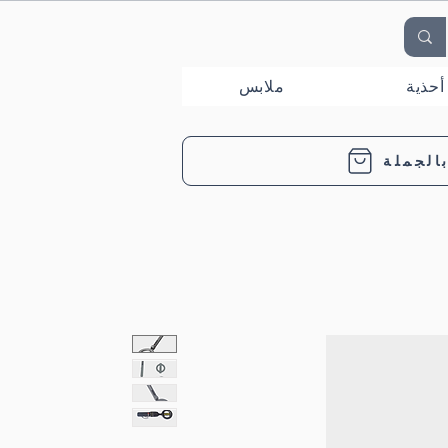
أحذية
ملابس
الجملة