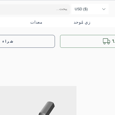
USD ($)
زي مُوحد
معدات
شراء ب
ر