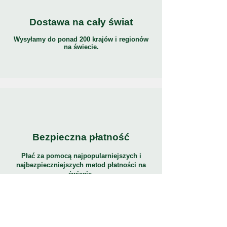
zapewniające komfort pięty
Dostawa na cały świat
Niezależnie od tego, czy spacerujesz,
biegasz czy tańczysz, nasze naklejki na
Wysyłamy do ponad 200 krajów i regionów
na świecie.
pięty zapewniają wszechstronną ulgę w
bólu. Pasują do różnych typów butów i
stają się Twoim najlepszym
towarzyszem zapewniającym komfort
pięty.
Zwiększ komfort swojego obuwia dzięki
naszym naklejkom na pięty butów —
Bezpieczna płatność
idealne lekarstwo na ból i dyskomfort
pięty!
Płać za pomocą najpopularniejszych i
najbezpieczniejszych metod płatności na
świecie.