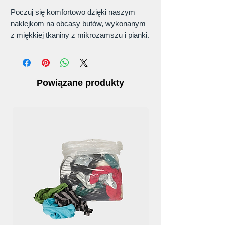
Poczuj się komfortowo dzięki naszym
naklejkom na obcasy butów, wykonanym
z miękkiej tkaniny z mikrozamszu i pianki.
Te naklejki na pięty to praktyczne
rozwiązanie łagodzące ból pięty i
zapewniające ulgę przy każdym kroku.
Powiązane produkty
Materiał: miękka tkanina i pianka z
mikrozamszu — najlepszy towarzysz
Twojej pięty
Poczuj niezrównany komfort dzięki
naszym naklejkom na pięty butów,
fachowo wykonanym z mikrozamszu i
pianki. Miękkie materiały amortyzują
pięty, dzięki czemu idealnie nadają się
do noszenia przez cały dzień.
Łatwy w użyciu: samoprzylepne plecy