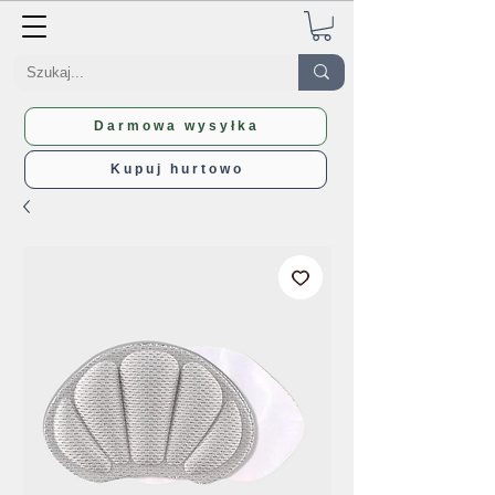
Darmowa wysyłka
Kupuj hurtowo