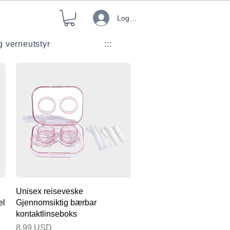
Logg inn
g verneutstyr
:::
Hurtigvisning
Unisex reiseveske
el
Gjennomsiktig bærbar
kontaktlinseboks
Pris
8,99 USD