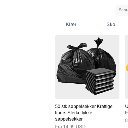
Klær
Sko
Hurtigvisning
50 stk søppelsekker Kraftige
U
liners Sterke tykke
F
søppelsekker
P
8
Salgspris
Fra
14,99 USD