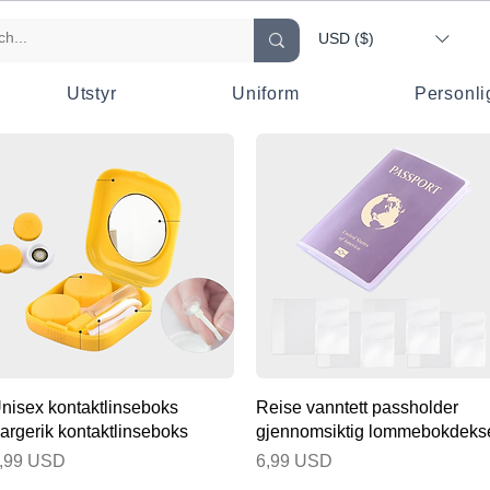
USD ($)
Utstyr
Uniform
Personli
Hurtigvisning
Hurtigvisning
nisex kontaktlinseboks
Reise vanntett passholder
argerik kontaktlinseboks
gjennomsiktig lommebokdeks
ris
Pris
,99 USD
6,99 USD