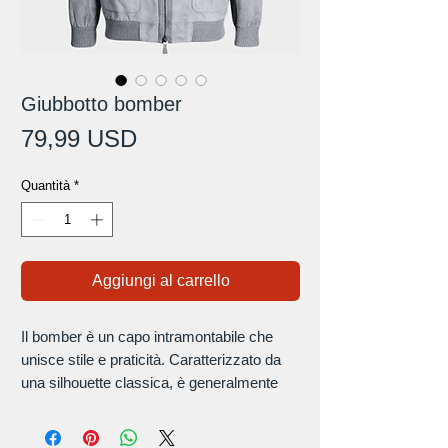
Giubbotto bomber
Prezzo
79,99 USD
Quantità
*
Aggiungi al carrello
Il bomber è un capo intramontabile che
unisce stile e praticità. Caratterizzato da
una silhouette classica, è generalmente
realizzato con materiali durevoli per
maggiore calore e comfort. I polsini e l'orlo