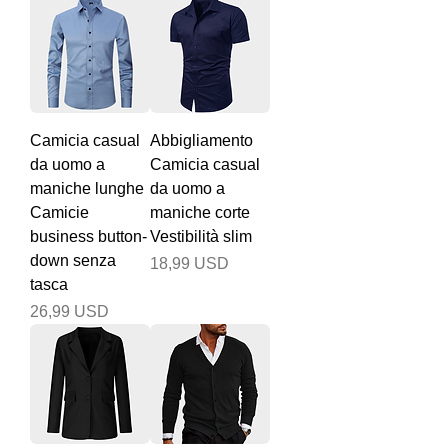
Camicia casual
Abbigliamento
da uomo a
Camicia casual
maniche lunghe
da uomo a
Camicie
maniche corte
business button-
Vestibilità slim
down senza
Prezzo
18,99 USD
tasca
Prezzo
26,99 USD