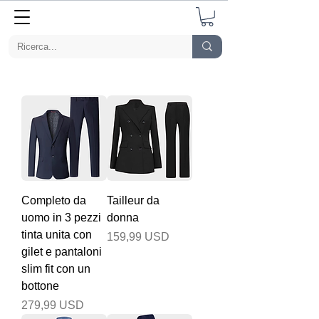
Completo da
Tailleur da
uomo in 3 pezzi
donna
tinta unita con
Prezzo
159,99 USD
gilet e pantaloni
slim fit con un
bottone
Prezzo
279,99 USD