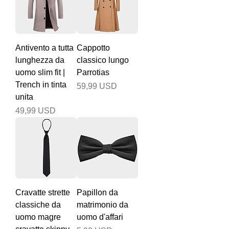
Antivento a tutta
Cappotto
lunghezza da
classico lungo
uomo slim fit |
Parrotias
Trench in tinta
Prezzo
59,99 USD
unita
Prezzo
49,99 USD
Cravatte strette
Papillon da
classiche da
matrimonio da
uomo magre
uomo d'affari