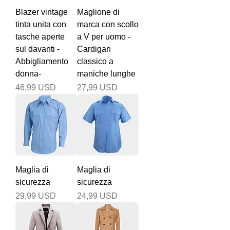
Blazer vintage
Maglione di
tinta unita con
marca con scollo
tasche aperte
a V per uomo -
sul davanti -
Cardigan
Abbigliamento
classico a
donna-
maniche lunghe
Prezzo
Prezzo
46,99 USD
27,99 USD
Maglia di
Maglia di
sicurezza
sicurezza
Prezzo
Prezzo
29,99 USD
24,99 USD