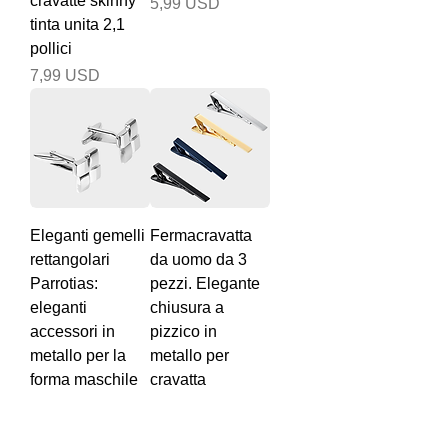
cravatte skinny
Prezzo
5,99 USD
tinta unita 2,1
pollici
Prezzo
7,99 USD
Eleganti gemelli
Fermacravatta
rettangolari
da uomo da 3
Parrotias:
pezzi. Elegante
eleganti
chiusura a
accessori in
pizzico in
metallo per la
metallo per
forma maschile
cravatta
Prezzo
Prezzo
12,99 USD
11,99 USD