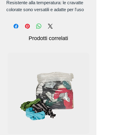
Resistente alla temperatura: le cravatte
colorate sono versatili e adatte per l'uso
nella più ampia gamma di temperature
possibile (da -31F a +195F (da -35C a
+90C) ), resistente agli agenti atmosferici e
ai raggi UV.
Prodotti correlati
Dimensioni: Lunghezza: 6", Resistenza
alla trazione: 50 libbre, Larghezza: 3,5
mm, Spessore: 1,1 mm, Quantità totale:
100 pezzi