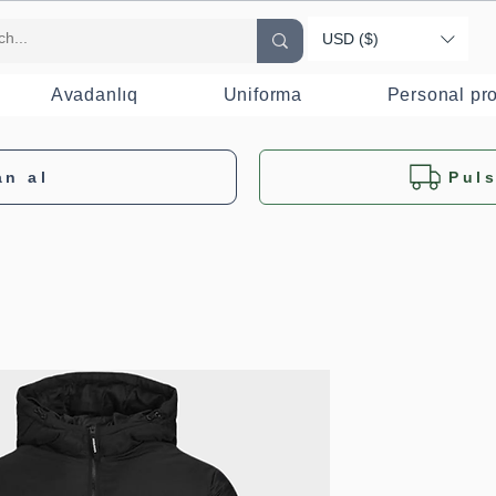
USD ($)
Avadanlıq
Uniforma
Personal pr
an al
Puls