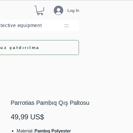
Log In
otective equipment
:::
uz çatdırılma
Parrotias Pambıq Qış Paltosu
Price
49,99 US$
Material:
Pambıq Polyester