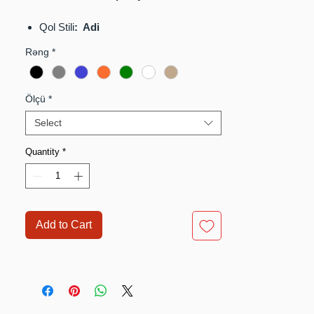
Qol Stili
: Adi
Rəng
*
Bağlama növü:
fermuar
Ölçü
*
Select
Quantity
*
Add to Cart