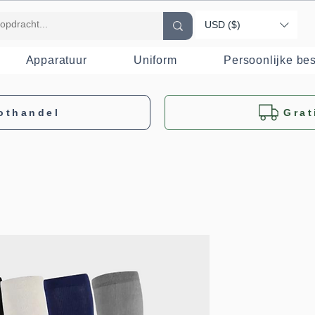
USD ($)
Apparatuur
Uniform
Persoonlijke b
othandel
Grat