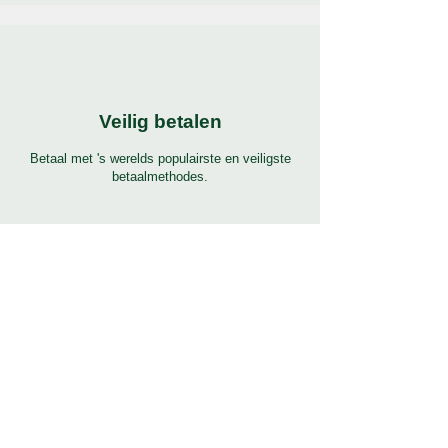
Veilig betalen
Betaal met 's werelds populairste en veiligste
betaalmethodes.
24/7 ondersteuning
7 dagen 24 uur volledige ondersteuning in vele
talen. Klik om te helpen knop voor
ondersteuning.