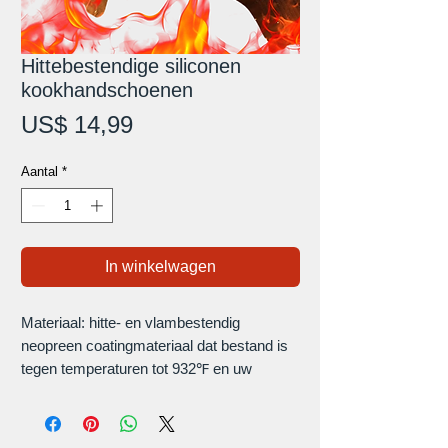
Hittebestendige siliconen
kookhandschoenen
Prijs
US$ 14,99
Aantal
*
In winkelwagen
Materiaal: hitte- en vlambestendig
neopreen coatingmateriaal dat bestand is
tegen temperaturen tot 932℉ en uw
handen rond de roker en grillvlammen
beschermt.
Comfortabel: de Pit Glove heeft een