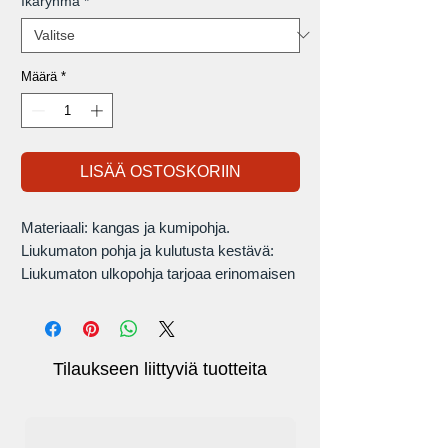
Ikäryhmä
*
Määrä
*
LISÄÄ OSTOSKORIIN
Materiaali: kangas ja kumipohja.
Liukumaton pohja ja kulutusta kestävä:
Liukumaton ulkopohja tarjoaa erinomaisen
pidon myös liukkailla pinnoilla ja
epätasaisessa maastossa.
Tilaukseen liittyviä tuotteita