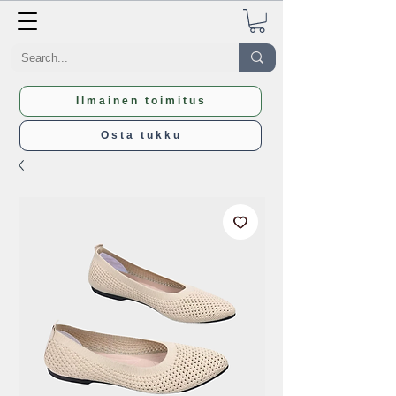
Ilmainen toimitus
Osta tukku