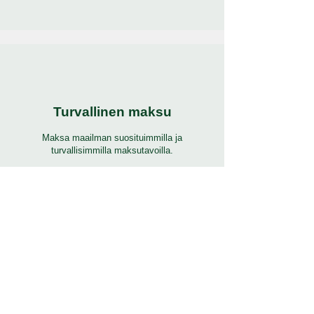
Turvallinen maksu
Maksa maailman suosituimmilla ja
turvallisimmilla maksutavoilla.
24/7 tuki
7 päivää 24 tuntia täysi tuki monilla kielillä.