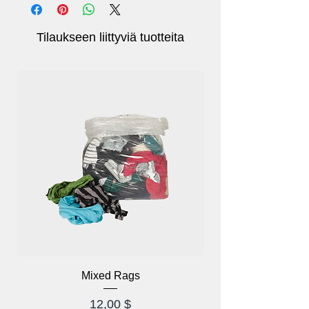
Pehmeällä pehmusteella voi olla hyvä rooli
pehmusteena ja suojassa polvea
vammoilta työn tai harjoituksen aikana.
Tilaukseen liittyviä tuotteita
Mixed Rags
Hinta
12,00 $