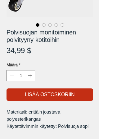
Polvisuojan monitoiminen
polvityyny kotitöihin
Hinta
34,99 $
Määrä
*
LISÄÄ OSTOSKORIIN
Materiaali: erittäin joustava
polyesterikangas
Käytettävimmin käytetty: Polvisuoja sopii
ajoneuvojen ja rakennusten puutarhatöihin.