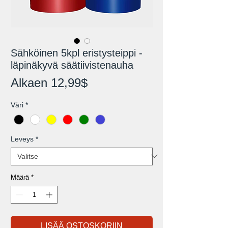
Sähköinen 5kpl eristysteippi -
läpinäkyvä säätiivistenauha
Alehinta
Alkaen
12,99$
Väri
*
Leveys
*
Määrä
*
LISÄÄ OSTOSKORIIN