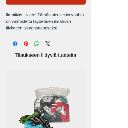
Ilmatiivis tiiviste: Tämän sieniteipin vaahto
on valmistettu täydellisen ilmatiiviin
tiivisteen aikaansaamiseksi.
Kestävyys: Sinulle on aina taattu
optimaalinen kestävyys sekä erinomainen
veden-, lämpötila-, kemikaalien-, sää ja
lämmöneristys.
Tilaukseen liittyviä tuotteita