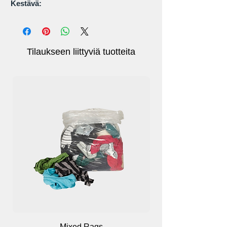
Kestävä:
korkealaatuinen PVC-materiaali, joka on
myrkytön, turvallinen ja kestävä; kevyt
(vain 8 unssia).
Turvallinen kellumaan:
Tilaukseen liittyviä tuotteita
20 litran uimapoijussa on tarpeeksi
kelluvuutta 200 lb:n painoiselle miehelle
kellumaan ja lepäämään samalla kun olet
väsynyt uinnissa . Uimapoijun vyötärövyö
on säädettävä ja irrotettava.
Vedenpitävä
Koko:
9,5 x 10,6 x 0,8 tuumaa
Mixed Rags