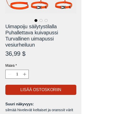
Uimapoiju säilytystilalla
Puhallettava kuivapussi
Turvallinen uimapussi
vesiurheiluun
Hinta
36,99 $
Määrä
*
LISÄÄ OSTOSKORIIN
Suuri näkyvyys:
silmää hivelevät keltaiset ja oranssit värit