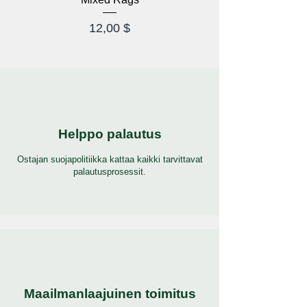
Hinta
12,00 $
Helppo palautus
Ostajan suojapolitiikka kattaa kaikki tarvittavat
palautusprosessit.
Maailmanlaajuinen toimitus