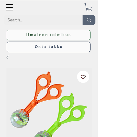
Ilmainen toimitus
Osta tukku