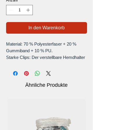
Anzahl
*
In den Warenkorb
Material: 70 % Polyesterfaser + 20 %
Gummiband + 10 % PU.
Starke Clips: Der verstellbare Hemdhalter
mit Zähnen hält Ihre Hemden den ganzen
Tag fest, ohne sie zu beschädigen. Das
elastische Band ist lang -Dauerhaft.
Breite: 2,5 cm
Ähnliche Produkte
Verstellbereich des Mittelteils: 20–50
cm/7,87–19,68 Zoll.
Gewicht: 75 g